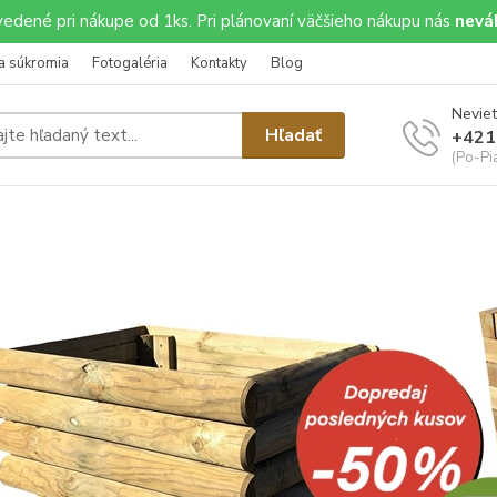
uvedené pri nákupe od 1ks. Pri plánovaní väčšieho nákupu nás
neváh
a súkromia
Fotogaléria
Kontakty
Blog
Neviet
Hľadať
+421
(Po-Pi