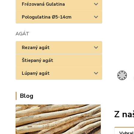
Frézovaná Guľatina
Pologuľatina Ø5-14cm
AGÁT
Rezaný agát
Štiepaný agát
Lúpaný agát
Blog
Z na
Vybral