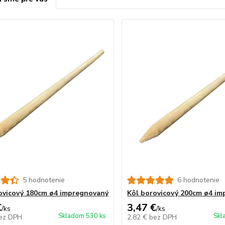
5 hodnotenie
6 hodnotenie
ovicový 180cm ø4 impregnovaný
Kôl borovicový 200cm ø4 i
€
3,47 €
/
ks
/
ks
Skladom 530 ks
Skl
ez DPH
2,82 €
bez DPH