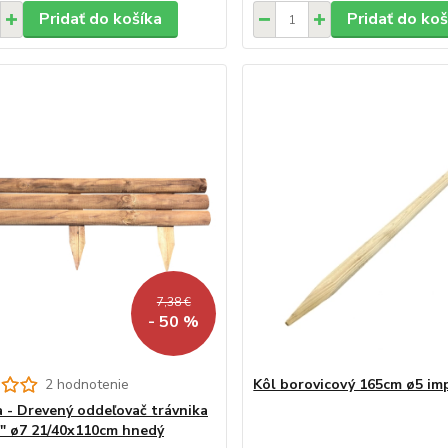
Pridať do košíka
Pridať do koš
7,38 €
- 50 %
2 hodnotenie
Kôl borovicový 165cm ø5 i
da - Drevený oddeľovač trávnika
" ø7 21/40x110cm hnedý