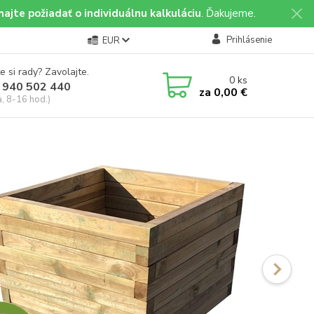
ajte požiadať o individuálnu kalkuláciu
. Ďakujeme.
Prihlásenie
EUR
e si rady? Zavolajte.
0
ks
 940 502 440
za
0,00 €
a, 8-16 hod.)