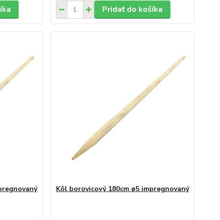
íka
Pridať do košíka
mpregnovaný
Kôl borovicový 180cm ø5 impregnovaný