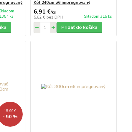
mpregnovaný
Kôl 240cm ø6 impregnovaný
6,91 €
Skladom
/
ks
1354 ks
Skladom 315 ks
5,62 €
bez DPH
íka
Pridať do košíka
15,99 €
- 50 %