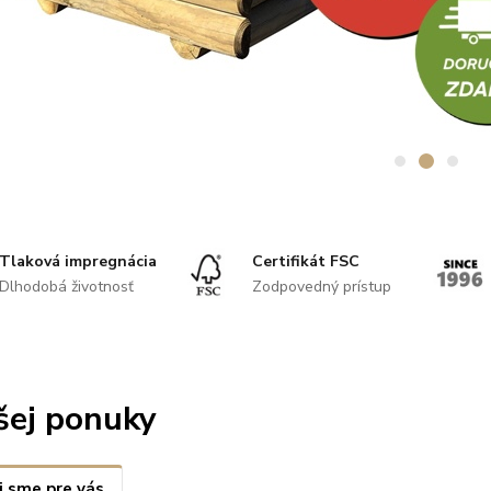
Tlaková impregnácia
Certifikát FSC
Dlhodobá životnosť
Zodpovedný prístup
šej ponuky
i sme pre vás