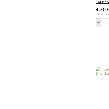
Kôl bor
4,70 
3,82 €
b