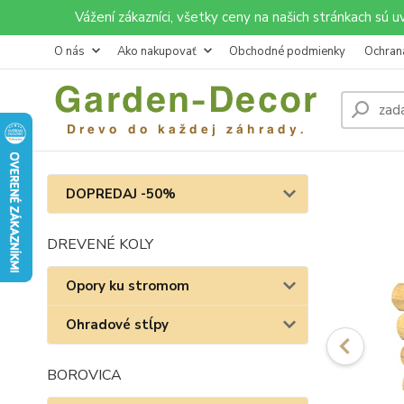
Vážení zákazníci, všetky ceny na našich stránkach sú 
O nás
Ako nakupovať
Obchodné podmienky
Ochran
DOPREDAJ -50%
DREVENÉ KOLY
Opory ku stromom
Ohradové stĺpy
BOROVICA