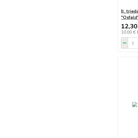
II. trie
"Osfald
12,30
10,00 €