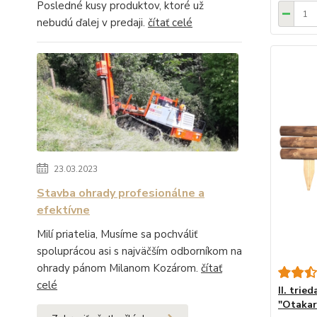
Posledné kusy produktov, ktoré už
nebudú ďalej v predaji.
čítať celé
23.03.2023
Stavba ohrady profesionálne a
efektívne
Milí priatelia, Musíme sa pochváliť
spoluprácou asi s najväčším odborníkom na
ohrady pánom Milanom Kozárom.
čítať
celé
II. trie
"Otakar