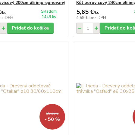
ovicový 200cm ø5 impregnovaný
Kôl borovicový 240cm ø5 i
€
5,65 €
Skladom
/
ks
/
ks
1449 ks
ez DPH
4,59 €
bez DPH
Pridať do košíka
Pridať do koš
15,25 €
- 50 %