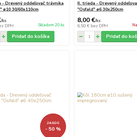
da - Drevený oddeľovač trávnika
II. trieda - Drevený oddeľov
" ø10 30/60x110cm
"Osfald" ø6 30x250cm
€
8,00 €
/
ks
/
ks
Skladom 20 ks
Na
ez DPH
6,50 €
bez DPH
Pridať do košíka
Pridať do koš
24,60 €
- 50 %