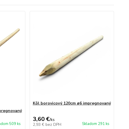
Kôl borovicový 120cm ø6 impregnovaný
mpregnovaný
3,60 €
/
ks
adom 509 ks
Skladom 291 ks
2,93 €
bez DPH