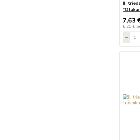
II. trie
"Otakar
7,63 
6,20 €
b