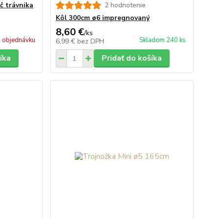
ač trávnika
2 hodnotenie
Kôl 300cm ø6 impregnovaný
8,60 €
/
ks
 objednávku
Skladom 240 ks
6,99 €
bez DPH
íka
Pridať do košíka