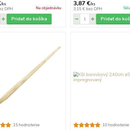
€
3,87 €
/
ks
/
ks
Na objednávku
Skl
ez DPH
3,15 €
bez DPH
Pridať do košíka
Pridať do koš
15 hodnotenie
10 hodnotenie