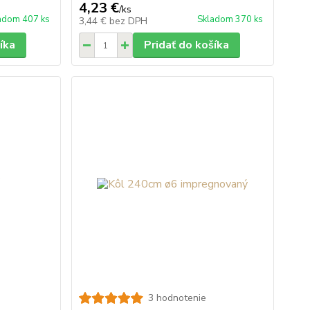
4,23 €
/
ks
adom 407 ks
Skladom 370 ks
3,44 €
bez DPH
íka
Pridať do košíka
3 hodnotenie