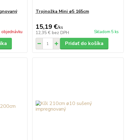
egnovaný
Trojnožka Mini ø5 165cm
15,19 €
/
ks
 objednávku
Skladom 5 ks
12,35 €
bez DPH
íka
Pridať do košíka