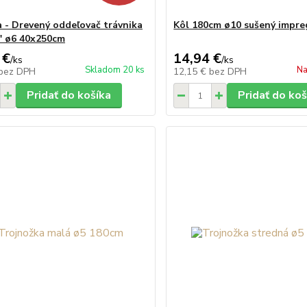
da - Drevený oddeľovač trávnika
Kôl 180cm ø10 sušený impr
" ø6 40x250cm
 €
14,94 €
/
ks
/
ks
Skladom 20 ks
Na
bez DPH
12,15 €
bez DPH
Pridať do košíka
Pridať do koš