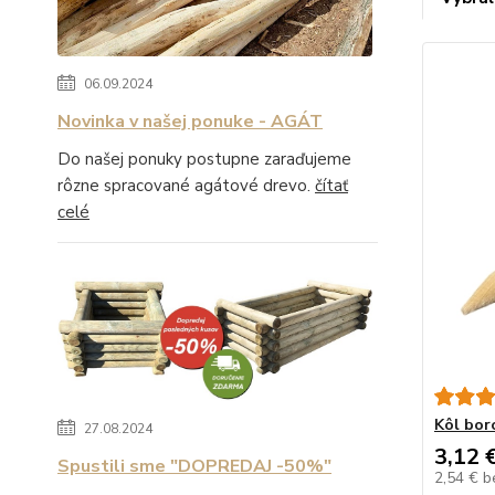
06.09.2024
Novinka v našej ponuke - AGÁT
Do našej ponuky postupne zaraďujeme
rôzne spracované agátové drevo.
čítať
celé
Kôl bor
27.08.2024
3,12 
Spustili sme "DOPREDAJ -50%"
2,54 €
b