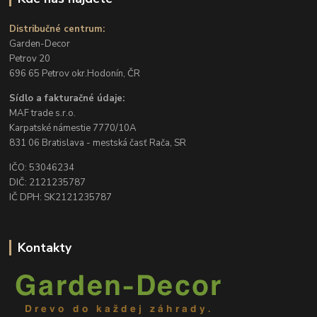
Distribučné centrum:
Garden-Decor
Petrov 20
696 65 Petrov okr.Hodonín, ČR
Sídlo a fakturačné údaje:
MAF trade s.r.o.
Karpatské námestie 7770/10A
831 06 Bratislava - mestská časť Rača, SR
IČO: 53046234
DIČ: 2121235787
IČ DPH: SK2121235787
Kontakty