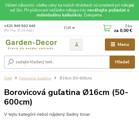
Vážení zákazníci, všetky ceny na našich stránkach sú uvedené pri nákupe
od 1ks. Pri plánovaní väčšieho nákupu nás
neváhajte požiadať o
individuálnu kalkuláciu
. Ďakujeme.
0
ks
+421 940 502 440
EUR
za
0,00 €
(Po-Pia, 8-16 hod.)
Menu
Hľadať
Úvod
Frézovaná Guľatina
Ø16cm (50-600cm)
Borovicová guľatina Ø16cm (50-
600cm)
V tejto kategórii nebol nájdený žiadny tovar.