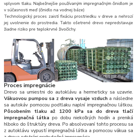
vplyvom tlaku. Najbežnejšie používaným impregnačným činidlom je
v súčasnosti meď (činidlo na vodnej báze)
Technologický proces zaistí fixáciu prostriedku v dreve a nehrozí
jej uvolnenie do prostredia. Takto ošetrené drevo nepredstavuje
žiadne riziko pre teplokrvné živočíchy.
Proces impregnácie
Drevo sa umiestni do autoklávu a hermeticky sa uzavrie.
V
ákuovou pumpou sa z dreva vysaje vzduch
a následne
sa autokáv
pomocou podtlaku naplní impregnačnou látkou.
Pôsobením tlaku až 1200 kPa sa do dreva tlačí
impregnačná látka
po dobu niekoľkých hodín a preniká
hlboko do štruktúry dreva. Po absolvovaní tohto procesu sa
z
autoklávu vypustí impregnačná látka a p
omocou vákua sa
z dreva odstráni prebytočná impregnácia.