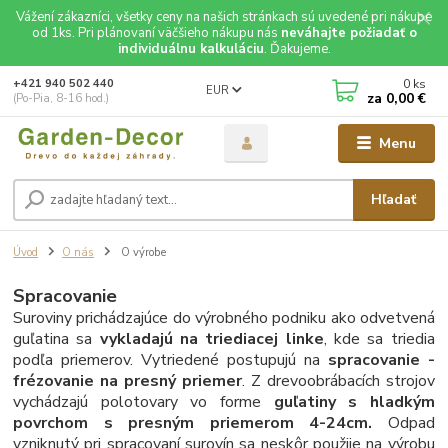
Vážení zákazníci, všetky ceny na našich stránkach sú uvedené pri nákupe
od 1ks. Pri plánovaní väčšieho nákupu nás
neváhajte požiadať o
individuálnu kalkuláciu
. Ďakujeme.
0
ks
+421 940 502 440
EUR
za
0,00 €
(Po-Pia, 8-16 hod.)
Menu
Hľadať
Úvod
O nás
O výrobe
Spracovanie
Suroviny prichádzajúce do výrobného podniku ako odvetvená
guľatina sa
vykladajú na triediacej linke
, kde sa triedia
podľa priemerov. Vytriedené postupujú na
spracovanie -
frézovanie na presný priemer
. Z drevoobrábacích strojov
vychádzajú polotovary vo forme
guľatiny s hladkým
povrchom s presným priemerom 4-24cm.
Odpad
vzniknutý pri spracovaní surovín sa neskôr použije na výrobu