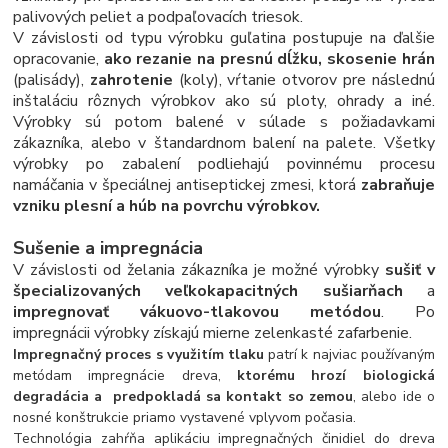
palivových peliet a podpaľovacích triesok.
V závislosti od typu výrobku guľatina postupuje na ďalšie
opracovanie,
ako rezanie na presnú dĺžku, skosenie hrán
(palisády),
zahrotenie
(koly), vŕtanie otvorov pre následnú
inštaláciu rôznych výrobkov ako sú ploty, ohrady a iné.
Výrobky sú potom balené v súlade s požiadavkami
zákazníka, alebo v štandardnom balení na palete. Všetky
výrobky po zabalení podliehajú povinnému procesu
namáčania v špeciálnej antiseptickej zmesi, ktorá
zabraňuje
vzniku plesní a húb na povrchu výrobkov.
Sušenie a impregnácia
V závislosti od želania zákazníka je možné výrobky
sušiť v
špecializovaných veľkokapacitných sušiarňach
a
impregnovať vákuovo-tlakovou metódou
. Po
impregnácii výrobky získajú mierne zelenkasté zafarbenie.
Impregnačný proces s využitím tlaku
patrí k najviac používaným
metódam impregnácie dreva,
ktorému hrozí biologická
degradácia a predpokladá sa kontakt so zemou
, alebo ide o
nosné konštrukcie priamo vystavené vplyvom počasia.
Technológia zahŕňa aplikáciu impregnačných činidiel do dreva