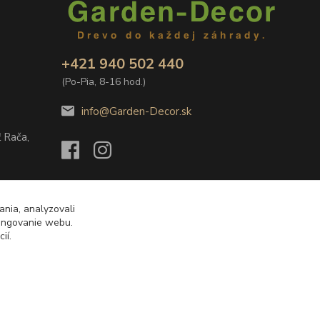
+421 940 502 440
(Po-Pia, 8-16 hod.)
info@Garden-Decor.sk
 Rača,
ania, analyzovali
fungovanie webu.
ií.
Vytvorené na
Eshop-rychlo.sk