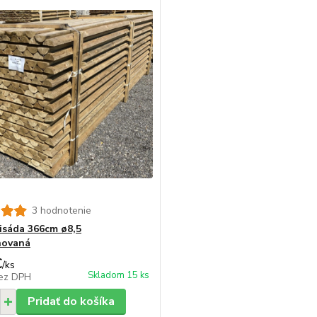
3 hodnotenie
isáda 366cm ø8,5
novaná
€
/
ks
Skladom 15 ks
ez DPH
Pridať do košíka