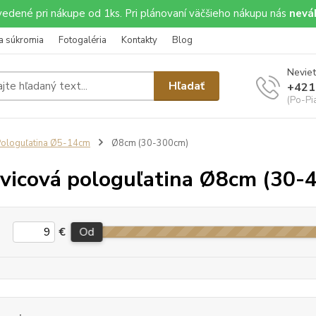
uvedené pri nákupe od 1ks. Pri plánovaní väčšieho nákupu nás
neváh
a súkromia
Fotogaléria
Kontakty
Blog
Neviet
Hľadať
+421
(Po-Pi
ologuľatina Ø5-14cm
Ø8cm (30-300cm)
vicová pologuľatina Ø8cm (30-
€
Od