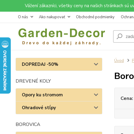
Vážení zákazníci, všetky ceny na našich stránkach sú 
O nás
Ako nakupovať
Obchodné podmienky
Ochran
Úvod
P
DOPREDAJ -50%
Boro
DREVENÉ KOLY
Opory ku stromom
Cena:
Ohradové stĺpy
BOROVICA