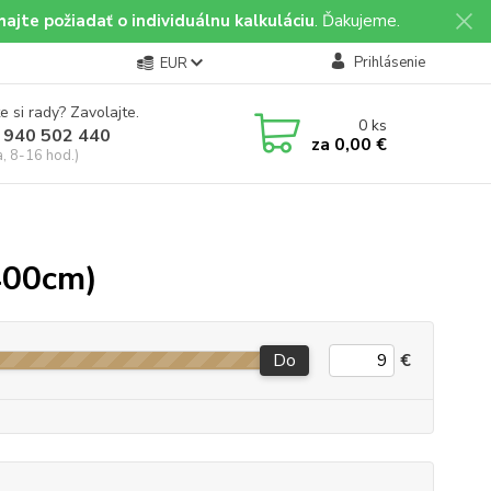
ajte požiadať o individuálnu kalkuláciu
. Ďakujeme.
Prihlásenie
EUR
e si rady? Zavolajte.
0
ks
 940 502 440
za
0,00 €
a, 8-16 hod.)
400cm)
Do
€