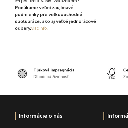
ich ponúknuť Vašim zákazníkom?
Ponúkame veľmi zaujímavé
podmienky pre veľkoobchodné
spolupráce, ako aj veľké jednorázové
odbery.
viac info...
Tlaková impregnácia
Ce
Dlhodobá životnosť
Zo
Informácie o nás
Informá