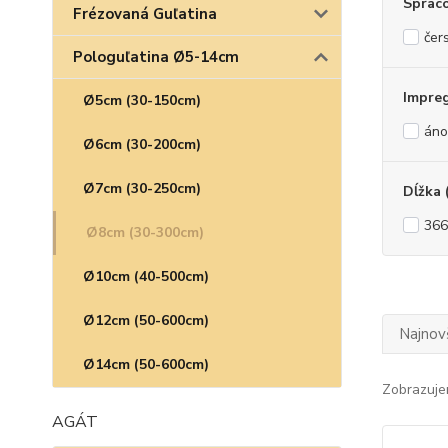
Sprac
Frézovaná Guľatina
čer
Pologuľatina Ø5-14cm
Impre
Ø5cm (30-150cm)
áno
Ø6cm (30-200cm)
Ø7cm (30-250cm)
Dĺžka 
366
Ø8cm (30-300cm)
Ø10cm (40-500cm)
Ø12cm (50-600cm)
Najnov
Ø14cm (50-600cm)
Zobrazuje
AGÁT