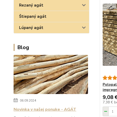
Rezaný agát
Štiepaný agát
Lúpaný agát
Blog
Polopal
impreg
9,08 
06.09.2024
7,38 €
b
Novinka v našej ponuke - AGÁT