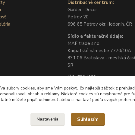
kty
Distribučné centrum:
a
Garden-Decor
osť
Petrov 20
léria
696 65 Petrov okr.Hodonín, ČR
Sídlo a fakturačné údaje:
MAF trade s.r.o.
Karpatské námestie 7770/10A
831 06 Bratislava - mestská časť
SR
IČO: 53046234
DIČ: 2121235787
a súbory cookies, aby sme Vám poskytli čo najlepší zážitok z prehliad
IČ DPH: SK2121235787
ersonalizovali obsah a reklamy. Niektoré cookies sú nevyhnutné pre 
tatné môžete prijať, odmietnuť alebo si nastaviť podľa svojich preferenc
Súhlasím
Nastavenia
ecor.sk je MAF trade s.r.o. IČO: