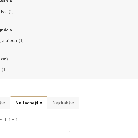
ovanie
stvé
(1)
gnácia
, 3.trieda
(1)
(cm)
(1)
šie
Najlacnejšie
Najdrahšie
m 1-1 z 1