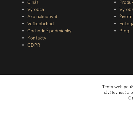
O nás
Produ
Výrobca
Výrob
Ako nakupovať
Životn
Veľkoobchod
Fotoga
Obchodné podmienky
Blog
Kontakty
GDPR
Tento web použív
návštevnosť a p
Os
Vlastníkom obsahu a prevádzkovateľom e-shopu www.Garden-D