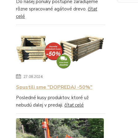
Do našej ponuky postupne zaraďujeme
rôzne spracované agátové drevo.
čítať
celé
27.08.2024
Spustili sme "DOPREDAJ -50%"
Posledné kusy produktov, ktoré už
nebudú ďalej v predaji.
čítať celé