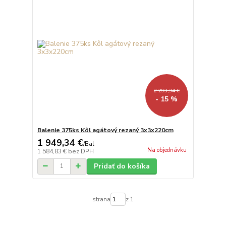
2 293,34 €
- 15 %
Balenie 375ks Kôl agátový rezaný 3x3x220cm
1 949,34 €
/
Bal
Na objednávku
1 584,83 €
bez DPH
Pridať do košíka
strana
z 1