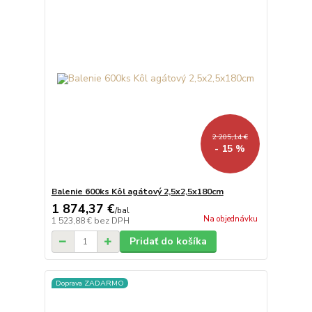
2 205,14 €
- 15 %
Balenie 600ks Kôl agátový 2,5x2,5x180cm
1 874,37 €
/
bal
Na objednávku
1 523,88 €
bez DPH
Pridať do košíka
Doprava ZADARMO