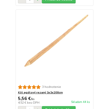
3 hodnotenie
Kôl agátový rezaný 3x3x200cm
5,56 €
/
ks
Skladom 44 ks
4,52 €
bez DPH