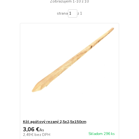
Zobrazujem 1-10 z 10
strana
z 1
Kôl agátový rezaný 2,5x2,5x150cm
3,06 €
/
ks
Skladom 296 ks
2,49 €
bez DPH