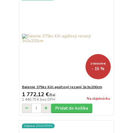
2 084,85 €
- 15 %
Balenie 375ks Kôl agátový rezaný 3x3x200cm
1 772,12 €
/
Bal
Na objednávku
1 440,75 €
bez DPH
Pridať do košíka
Doprava ZADARMO