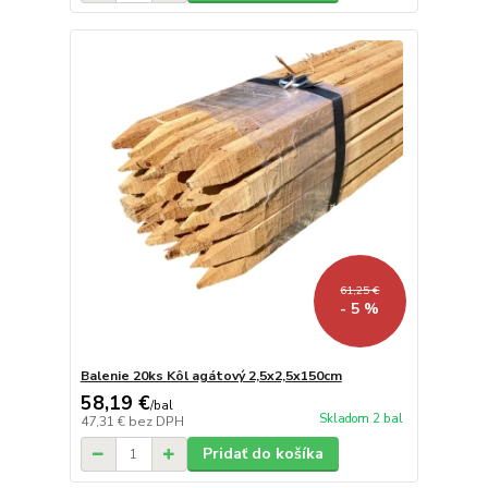
61,25 €
- 5 %
Balenie 20ks Kôl agátový 2,5x2,5x150cm
58,19 €
/
bal
Skladom 2 bal
47,31 €
bez DPH
Pridať do košíka