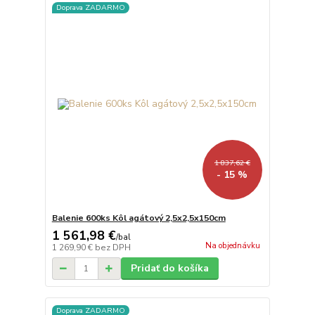
Doprava ZADARMO
1 837,62 €
- 15 %
Balenie 600ks Kôl agátový 2,5x2,5x150cm
1 561,98 €
/
bal
Na objednávku
1 269,90 €
bez DPH
Pridať do košíka
Doprava ZADARMO