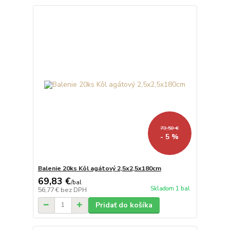
73,50 €
- 5 %
Balenie 20ks Kôl agátový 2,5x2,5x180cm
69,83 €
/
bal
Skladom 1 bal
56,77 €
bez DPH
Pridať do košíka