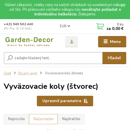
Vážení zákazníci, všetky ceny na našich stránkach sú uvedené pri nákupe
od 1ks. Pri plánovaní väčšieho nákupu nás
neváhajte požiadať o
individuálnu kalkuláciu
. Ďakujeme.
0
ks
+421 940 502 440
EUR
za
0,00 €
(Po-Pia, 8-16 hod.)
Menu
Hľadať
Úvod
Rezaný agát
Vyväzovacie koly (štvorec)
Vyväzovacie koly (štvorec)
Upresniť parametre
Najnovšie
Najlacnejšie
Najdrahšie