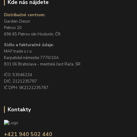
Kde nás nájdete
Distribučné centrum:
Garden-Decor
Petrov 20
696 65 Petrov okr.Hodonín, ČR
Sídlo a fakturačné údaje:
MAF trade s.r.o.
Karpatské námestie 7770/10A
831 06 Bratislava - mestská časť Rača, SR
IČO: 53046234
DIČ: 2121235787
IČ DPH: SK2121235787
Kontakty
+421 940 502 440