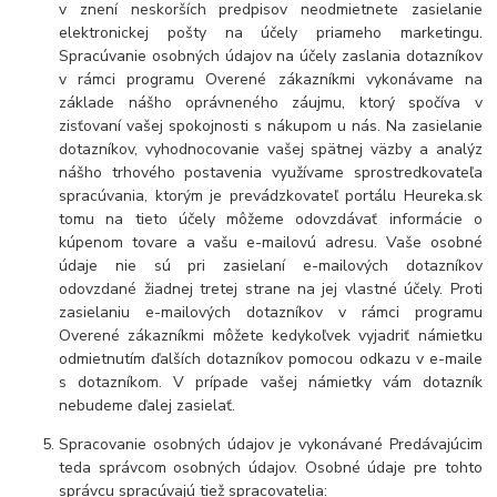
v znení neskorších predpisov neodmietnete zasielanie
elektronickej pošty na účely priameho marketingu.
Spracúvanie osobných údajov na účely zaslania dotazníkov
v rámci programu Overené zákazníkmi vykonávame na
základe nášho oprávneného záujmu, ktorý spočíva v
zisťovaní vašej spokojnosti s nákupom u nás. Na zasielanie
dotazníkov, vyhodnocovanie vašej spätnej väzby a analýz
nášho trhového postavenia využívame sprostredkovateľa
spracúvania, ktorým je prevádzkovateľ portálu Heureka.sk
tomu na tieto účely môžeme odovzdávať informácie o
kúpenom tovare a vašu e-mailovú adresu. Vaše osobné
údaje nie sú pri zasielaní e-mailových dotazníkov
odovzdané žiadnej tretej strane na jej vlastné účely. Proti
zasielaniu e-mailových dotazníkov v rámci programu
Overené zákazníkmi môžete kedykoľvek vyjadriť námietku
odmietnutím ďalších dotazníkov pomocou odkazu v e-maile
s dotazníkom. V prípade vašej námietky vám dotazník
nebudeme ďalej zasielať.
Spracovanie osobných údajov je vykonávané Predávajúcim
teda správcom osobných údajov. Osobné údaje pre tohto
správcu spracúvajú tiež spracovatelia: