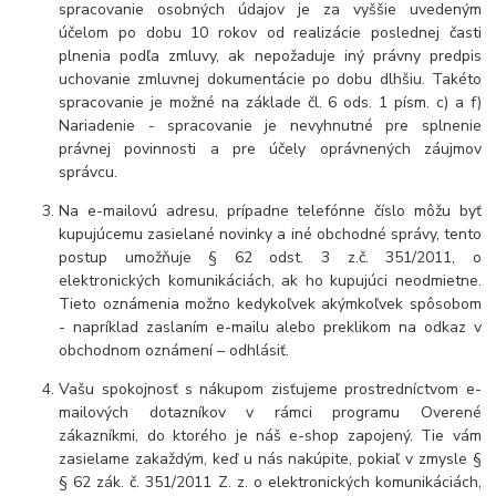
spracovanie osobných údajov je za vyššie uvedeným
účelom po dobu 10 rokov od realizácie poslednej časti
plnenia podľa zmluvy, ak nepožaduje iný právny predpis
uchovanie zmluvnej dokumentácie po dobu dlhšiu. Takéto
spracovanie je možné na základe čl. 6 ods. 1 písm. c) a f)
Nariadenie - spracovanie je nevyhnutné pre splnenie
právnej povinnosti a pre účely oprávnených záujmov
správcu.
Na e-mailovú adresu, prípadne telefónne číslo môžu byť
kupujúcemu zasielané novinky a iné obchodné správy, tento
postup umožňuje § 62 odst. 3 z.č. 351/2011, o
elektronických komunikáciách, ak ho kupujúci neodmietne.
Tieto oznámenia možno kedykoľvek akýmkoľvek spôsobom
- napríklad zaslaním e-mailu alebo preklikom na odkaz v
obchodnom oznámení – odhlásiť.
Vašu spokojnosť s nákupom zisťujeme prostredníctvom e-
mailových dotazníkov v rámci programu Overené
zákazníkmi, do ktorého je náš e-shop zapojený. Tie vám
zasielame zakaždým, keď u nás nakúpite, pokiaľ v zmysle §
§ 62 zák. č. 351/2011 Z. z. o elektronických komunikáciách,