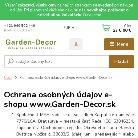
Vážení zákazníci, všetky ceny na našich stránkach sú uvedené pri nákupe
od 1ks. Pri plánovaní väčšieho nákupu nás
neváhajte požiadať o
individuálnu kalkuláciu
. Ďakujeme.
0
ks
+421 940 502 440
EUR
za
0,00 €
(Po-Pia, 8-16 hod.)
Menu
Hľadať
Úvod
Ochrana osobných údajov e-shopu www.Garden-Decor.sk
Ochrana osobných údajov e-
shopu www.Garden-Decor.sk
Spoločnosť MAF trade s.r.o., so sídlom Karpatské námestie
7770/10A, Bratislava - mestská časť Rača, IČO 53046234,
zapísaná v Obchodnom registri Okresného súdu Banská
Bystrica vložka č.
38683/S
(ďalej len
„predávajúci“
alebo