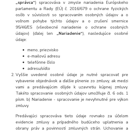
„správca“
) spracováva v zmysle nariadenia Európskeho
parlamentu a Rady (EÚ) č. 2016/679 o ochrane fyzických
osôb v súvislosti so spracovaním osobných údajov a o
voľnom pohybe týchto údajov a o zrušení smernice
95/46/ES (všeobecné nariadenie o ochrane osobných
údajov) (ďalej len
„Nariadenie“
), nasledujúce osobné
údaje:
meno, priezvisko
e-mailovú adresu
telefónne číslo
adresu/sídlo
Vyššie uvedené osobné údaje je nutné spracovať pre
vybavenie objednávok a ďalšie plnenie zo zmluvy, ak medzi
vami a predávajúcim dôjde k uzavretiu kúpnej zmluvy.
Takéto spracovanie osobných údajov umožňuje čl. 6 ods. 1
písm. b) Nariadenie - spracovanie je nevyhnutné pre výkon
zmluvy.
Predávajúci spracováva tieto údaje rovnako za účelom
evidencie zmluvy a prípadného budúceho uplatnenia a
obrany práv a povinností zmluvných strán. Uchovanie a