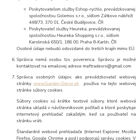
Poskytovateľom služby Eshop-rychlo, prevádzkovanej
spoločnosťou Golemos s.r.o., sídlom Zátkovo nábřeží
448/73, 370 01, České Budějovice, ČR
Poskytovateľ služby Heureka, prevádzkovanej
spoločnosťou Heureka Shopping s.r.o., sídlom
Karolinská 650/1, 186 00, Praha 8-Karlín, ČR
Osobné údaje nebudú odovzdané do tretích krajín mimo EÚ.
Správca nemá osobu tzv. poverenca. Správcu je možné
kontaktovať na emailovej adrese maftradesro@gmail.com
Správca osobných údajov, ako prevádzkovateľ webovej
stránky
www.Garden-Decor.sk,
používa na tejto webovej
stránke súbory cookies.
Súbory cookies sú krátke textové súbory, ktoré webová
stránka ukladá v návštevníkovom počítači a ktoré poskytuje
internetový prehliadač zakaždým, keď sa používateľ na
stránku vráti.
Štandardné webové prehliadače (Internet Explorer, Mozilla
Firefox, Google Chrome a pod.) podporujú správu cookies. V