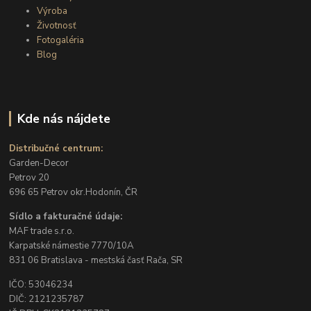
Výroba
Životnosť
Fotogaléria
Blog
Kde nás nájdete
Distribučné centrum:
Garden-Decor
Petrov 20
696 65 Petrov okr.Hodonín, ČR
Sídlo a fakturačné údaje:
MAF trade s.r.o.
Karpatské námestie 7770/10A
831 06 Bratislava - mestská časť Rača, SR
IČO: 53046234
DIČ: 2121235787