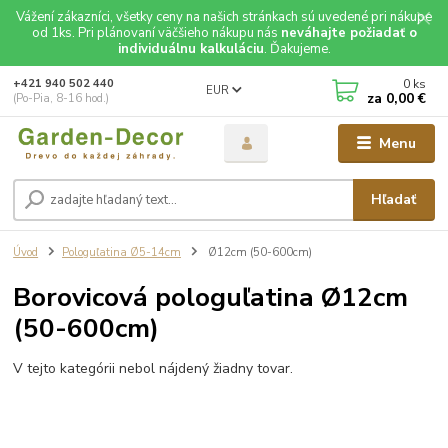
Vážení zákazníci, všetky ceny na našich stránkach sú uvedené pri nákupe
od 1ks. Pri plánovaní väčšieho nákupu nás
neváhajte požiadať o
individuálnu kalkuláciu
. Ďakujeme.
0
ks
+421 940 502 440
EUR
za
0,00 €
(Po-Pia, 8-16 hod.)
Menu
Hľadať
Úvod
Pologuľatina Ø5-14cm
Ø12cm (50-600cm)
Borovicová pologuľatina Ø12cm
(50-600cm)
V tejto kategórii nebol nájdený žiadny tovar.