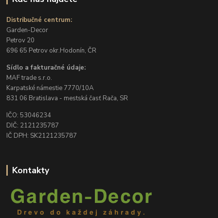
Distribučné centrum:
Garden-Decor
Petrov 20
696 65 Petrov okr.Hodonín, ČR
Sídlo a fakturačné údaje:
MAF trade s.r.o.
Karpatské námestie 7770/10A
831 06 Bratislava - mestská časť Rača, SR
IČO: 53046234
DIČ: 2121235787
IČ DPH: SK2121235787
Kontakty