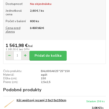
Dostupnosť
Na objednávku
Jednotková
2,60 € / ks
cena
Počet v balení
600 ks
Cena pred
1 837,62 €
zľavou
1 561,98 €
/
bal
1 269,90 €
bez DPH
Pridať do košíka
Číslo produktu:
BAL600AK25*25*150
Materiál:
agát
Dĺžka (cm):
150
Prierez (cm):
2,5x2,5
Podobné produkty
Kôl agátový rezaný 2,5x2,5x150cm
Skladom 296 ks
3,06 €
/
ks