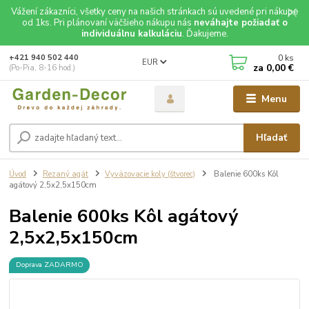
Vážení zákazníci, všetky ceny na našich stránkach sú uvedené pri nákupe
od 1ks. Pri plánovaní väčšieho nákupu nás
neváhajte požiadať o
individuálnu kalkuláciu
. Ďakujeme.
0
ks
+421 940 502 440
EUR
za
0,00 €
(Po-Pia, 8-16 hod.)
Menu
Hľadať
Úvod
Rezaný agát
Vyväzovacie koly (štvorec)
Balenie 600ks Kôl
agátový 2,5x2,5x150cm
Balenie 600ks Kôl agátový
2,5x2,5x150cm
Doprava ZADARMO