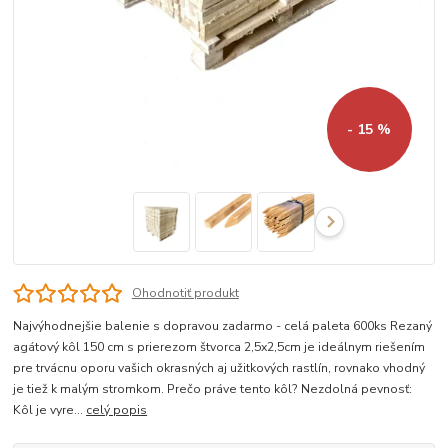
- 15 %
Ohodnotiť produkt
Najvýhodnejšie balenie s dopravou zadarmo - celá paleta 600ks Rezaný
agátový kôl 150 cm s prierezom štvorca 2,5x2,5cm je ideálnym riešením
pre trvácnu oporu vašich okrasných aj užitkových rastlín, rovnako vhodný
je tiež k malým stromkom. Prečo práve tento kôl? Nezdolná pevnosť:
Kôl je vyre...
celý popis