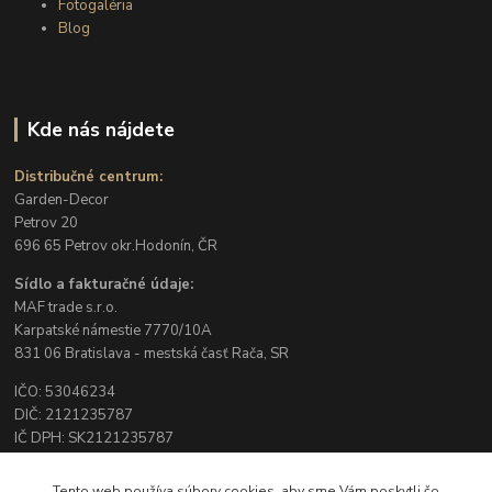
Fotogaléria
Blog
Kde nás nájdete
Distribučné centrum:
Garden-Decor
Petrov 20
696 65 Petrov okr.Hodonín, ČR
Sídlo a fakturačné údaje:
MAF trade s.r.o.
Karpatské námestie 7770/10A
831 06 Bratislava - mestská časť Rača, SR
IČO: 53046234
DIČ: 2121235787
IČ DPH: SK2121235787
Tento web používa súbory cookies, aby sme Vám poskytli čo