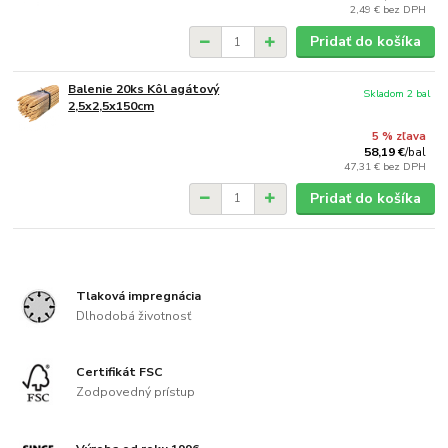
2,49 €
bez DPH
Pridať do košíka
Balenie 20ks Kôl agátový
Skladom 2 bal
2,5x2,5x150cm
5 % zľava
58,19 €
/
bal
47,31 €
bez DPH
Pridať do košíka
Tlaková impregnácia
Dlhodobá životnosť
Certifikát FSC
Zodpovedný prístup