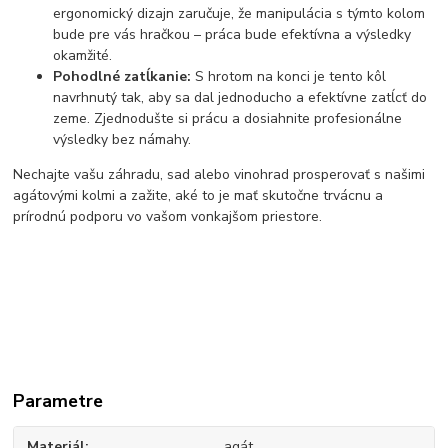
ergonomický dizajn zaručuje, že manipulácia s týmto kolom
bude pre vás hračkou – práca bude efektívna a výsledky
okamžité.
Pohodlné zatĺkanie:
S hrotom na konci je tento kôl
navrhnutý tak, aby sa dal jednoducho a efektívne zatĺcť do
zeme. Zjednodušte si prácu a dosiahnite profesionálne
výsledky bez námahy.
Nechajte vašu záhradu, sad alebo vinohrad prosperovať s našimi
agátovými kolmi a zažite, aké to je mať skutočne trvácnu a
prírodnú podporu vo vašom vonkajšom priestore.
Parametre
Materiál
agát