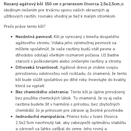
Rezaný agátový kôl 150 cm s prierezom štvorca 2,5x2,5cm
je
ideálnym riešením pre trvácnu oporu vašich okrasných aj
užitkových rastlín, rovnako vhodný je tiež k malým stromkom.
Prečo práve tento kôl?
Nezdolná pevnosť:
Kôl je vyrezaný z kmeňa dospelého
agátového stromu. Vďaka jeho výnimočnej pevnosti sa
môžete spoľahnúť, že vaše rastliny budú stáť pevne a
dlhodobo odolajú všetkým rozmarom počasia. Už žiadne
starosti s poškodenými alebo zničenými rastliny a stromy.
Dlhoveká trvanlivosť:
Agátové drevo je známe svojou
prirodzenou odolnosťou voči rozkladu, čo znamená, že tento
kôl bude slúžiť spoľahlivo po dlhé roky. Investujte do kvality,
ktorá sa vyplatí.
Bez chemického ošetrenia:
Tento kôl je úplne prirodzený,
bez použitia chemických látok. To znamená, že vy aj vaša
rastlina budete žiť v harmónii s prírodou, bez zbytočných
chemikálií, čo je prínosom pre zdravie aj životné prostredie.
Jednoduchá manipulácia:
Prierez kolu v tvare štvorca
2,5x2,5cm navrhnutý tak, aby zabezpečil optimálnu stabilitu
a zároveň sa ľahko zatĺkal do zeme. Jeho rovný a