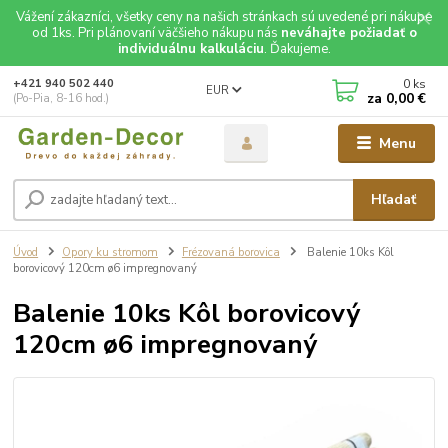
Vážení zákazníci, všetky ceny na našich stránkach sú uvedené pri nákupe
od 1ks. Pri plánovaní väčšieho nákupu nás
neváhajte požiadať o
individuálnu kalkuláciu
. Ďakujeme.
0
ks
+421 940 502 440
EUR
za
0,00 €
(Po-Pia, 8-16 hod.)
Menu
Hľadať
Úvod
Opory ku stromom
Frézovaná borovica
Balenie 10ks Kôl
borovicový 120cm ø6 impregnovaný
Balenie 10ks Kôl borovicový
120cm ø6 impregnovaný