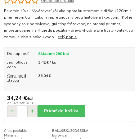
Ohodnotiť produkt
Balemie 10ks - Vyväzovací kôl ako opora ku stromom s dĺžkou 120cm a
priemerom 6cm, tlakom impregnovaný proti hnilobe a škodcom. Kôl je
vyrobený zo z borovicovej guľatiny, frézovanej na presný priemer,
impregnovanej na 4. triedu použitia - drevo vhodné pre trvalý kontakt so
zemou alebo sladkou vodo...
celý popis
Dostupnosť
Skladom 290 bal
Jednotková
3,42 € / ks
cena
Cena pred
36,04 €
zľavou
34,24 €
/
bal
27,84 €
bez DPH
Pridať do košíka
Číslo produktu:
BAL10BK120D6S3LV
Materiál:
borovica