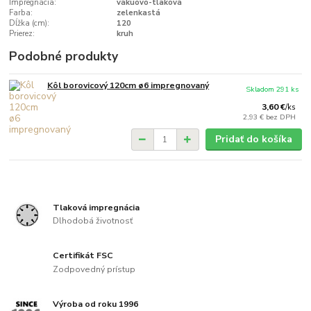
Impregnácia:
vákuovo-tlaková
Farba:
zelenkastá
Dĺžka (cm):
120
Prierez:
kruh
Podobné produkty
Kôl borovicový 120cm ø6 impregnovaný
Skladom 291 ks
3,60 €
/
ks
2,93 €
bez DPH
Pridať do košíka
Tlaková impregnácia
Dlhodobá životnosť
Certifikát FSC
Zodpovedný prístup
Výroba od roku 1996