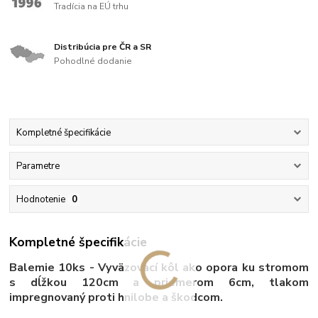
Tradícia na EÚ trhu
Distribúcia pre ČR a SR
Pohodlné dodanie
Kompletné špecifikácie
Parametre
Hodnotenie
0
Kompletné špecifikácie
Balemie 10ks - Vyväzovací kôl ako opora ku stromom
s dĺžkou 120cm a priemerom 6cm, tlakom
impregnovaný proti hnilobe a škodcom.