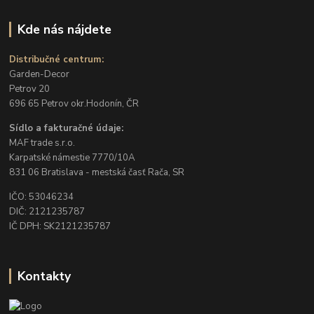
Kde nás nájdete
Distribučné centrum:
Garden-Decor
Petrov 20
696 65 Petrov okr.Hodonín, ČR
Sídlo a fakturačné údaje:
MAF trade s.r.o.
Karpatské námestie 7770/10A
831 06 Bratislava - mestská časť Rača, SR
IČO: 53046234
DIČ: 2121235787
IČ DPH: SK2121235787
Kontakty