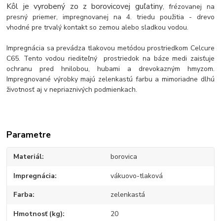
Kôl je vyrobený zo z borovicovej guľatiny
, frézovanej na
presný priemer, impregnovanej na 4. triedu použitia - drevo
vhodné pre trvalý kontakt so zemou alebo sladkou vodou.
Impregnácia sa prevádza tlakovou metódou prostriedkom Celcure
C65. Tento vodou riediteľný prostriedok na báze medi zaisťuje
ochranu pred hnilobou, hubami a drevokazným hmyzom.
Impregnované výrobky majú zelenkastú farbu a mimoriadne dlhú
životnosť aj v nepriaznivých podmienkach.
Parametre
Materiál
borovica
Impregnácia
vákuovo-tlaková
Farba
zelenkastá
Hmotnosť (kg)
20