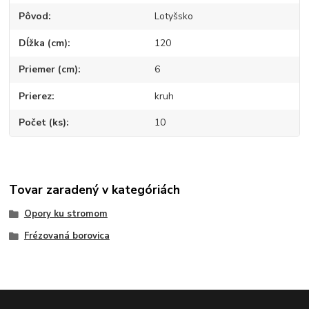
Pôvod
Lotyšsko
Dĺžka (cm)
120
Priemer (cm)
6
Prierez
kruh
Počet (ks)
10
Tovar zaradený v kategóriách
Opory ku stromom
Frézovaná borovica