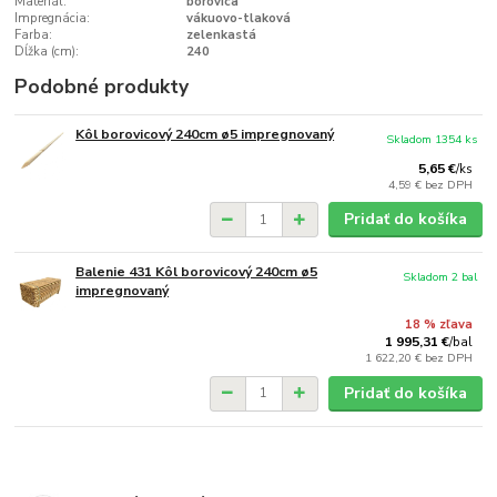
Materiál:
borovica
Impregnácia:
vákuovo-tlaková
Farba:
zelenkastá
Dĺžka (cm):
240
Podobné produkty
Kôl borovicový 240cm ø5 impregnovaný
Skladom 1354 ks
5,65 €
/
ks
4,59 €
bez DPH
Pridať do košíka
Balenie 431 Kôl borovicový 240cm ø5
Skladom 2 bal
impregnovaný
18 % zľava
1 995,31 €
/
bal
1 622,20 €
bez DPH
Pridať do košíka