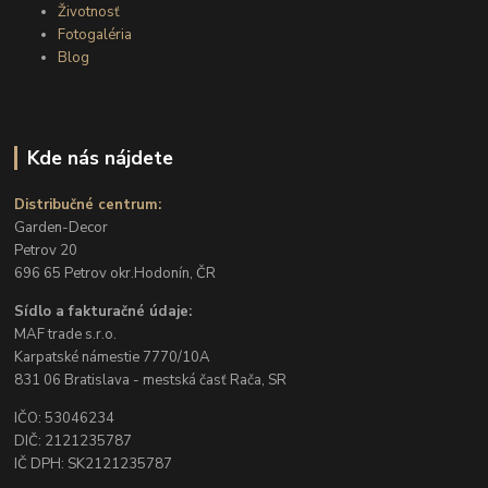
Životnosť
Fotogaléria
Blog
Kde nás nájdete
Distribučné centrum:
Garden-Decor
Petrov 20
696 65 Petrov okr.Hodonín, ČR
Sídlo a fakturačné údaje:
MAF trade s.r.o.
Karpatské námestie 7770/10A
831 06 Bratislava - mestská časť Rača, SR
IČO: 53046234
DIČ: 2121235787
IČ DPH: SK2121235787