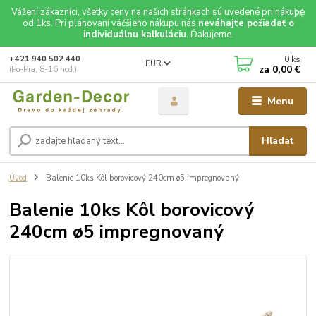
Vážení zákazníci, všetky ceny na našich stránkach sú uvedené pri nákupe
od 1ks. Pri plánovaní väčšieho nákupu nás
neváhajte požiadať o
individuálnu kalkuláciu
. Ďakujeme.
0
ks
+421 940 502 440
EUR
za
0,00 €
(Po-Pia, 8-16 hod.)
Menu
Hľadať
Úvod
Balenie 10ks Kôl borovicový 240cm ø5 impregnovaný
Balenie 10ks Kôl borovicový
240cm ø5 impregnovaný