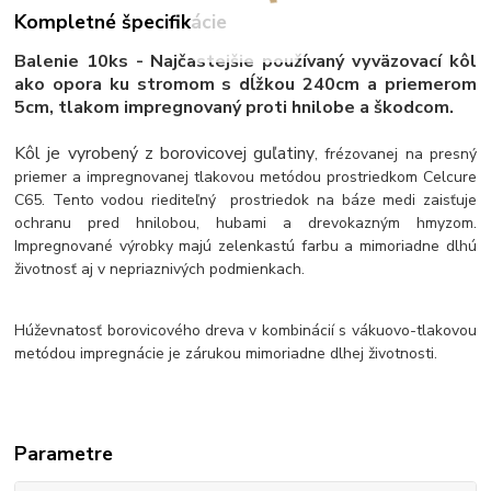
Kompletné špecifikácie
Balenie 10ks - Najčastejšie používaný vyväzovací kôl
ako opora ku stromom s dĺžkou 240cm a priemerom
5cm, tlakom impregnovaný proti hnilobe a škodcom.
Kôl je vyrobený z borovicovej guľatiny
, frézovanej na presný
priemer a impregnovanej tlakovou metódou prostriedkom Celcure
C65. Tento vodou riediteľný prostriedok na báze medi zaisťuje
ochranu pred hnilobou, hubami a drevokazným hmyzom.
Impregnované výrobky majú zelenkastú farbu a mimoriadne dlhú
životnosť aj v nepriaznivých podmienkach.
Húževnatosť borovicového dreva v kombinácií s vákuovo-tlakovou
metódou impregnácie je zárukou mimoriadne dlhej životnosti.
Parametre