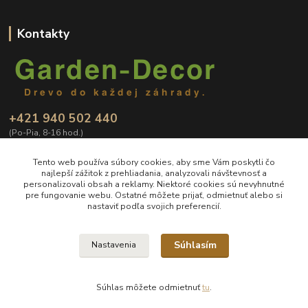
Kontakty
+421 940 502 440
(Po-Pia, 8-16 hod.)
info@Garden-Decor.sk
Tento web používa súbory cookies, aby sme Vám poskytli čo
najlepší zážitok z prehliadania, analyzovali návštevnosť a
personalizovali obsah a reklamy. Niektoré cookies sú nevyhnutné
pre fungovanie webu. Ostatné môžete prijať, odmietnuť alebo si
nastaviť podľa svojich preferencií.
Súhlasím
Nastavenia
Vlastníkom obsahu a prevádzkovateľom e-shopu www.Garden-Decor.sk je
MAF trade s.r.o. IČO: 53046234, zapísaná v OR Mestského súdu Bratislava III
vložka č.: 170916/B
Súhlas môžete odmietnuť
tu
.
Vytvorené na
Eshop-rychlo.sk