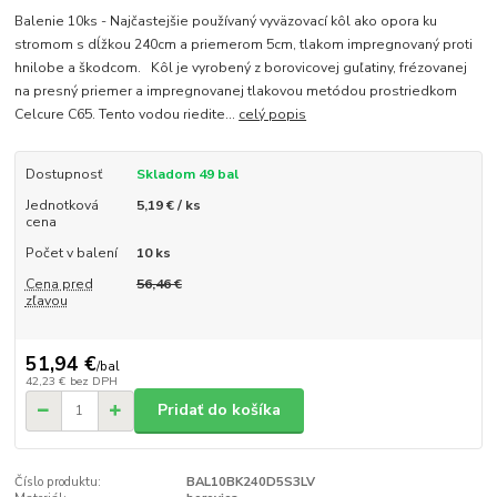
Balenie 10ks - Najčastejšie používaný vyväzovací kôl ako opora ku
stromom s dĺžkou 240cm a priemerom 5cm, tlakom impregnovaný proti
hnilobe a škodcom. Kôl je vyrobený z borovicovej guľatiny, frézovanej
na presný priemer a impregnovanej tlakovou metódou prostriedkom
Celcure C65. Tento vodou riedite...
celý popis
Dostupnosť
Skladom 49 bal
Jednotková
5,19 € / ks
cena
Počet v balení
10 ks
Cena pred
56,46 €
zľavou
51,94 €
/
bal
42,23 €
bez DPH
Pridať do košíka
Číslo produktu:
BAL10BK240D5S3LV