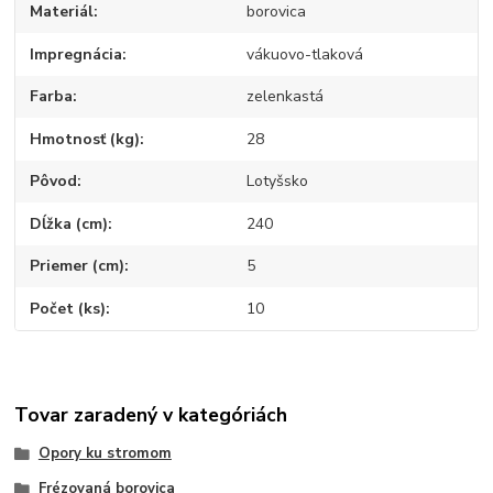
Materiál
borovica
Impregnácia
vákuovo-tlaková
Farba
zelenkastá
Hmotnosť (kg)
28
Pôvod
Lotyšsko
Dĺžka (cm)
240
Priemer (cm)
5
Počet (ks)
10
Tovar zaradený v kategóriách
Opory ku stromom
Frézovaná borovica