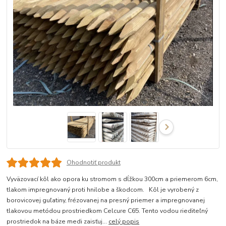
Ohodnotiť produkt
Vyväzovací kôl ako opora ku stromom s dĺžkou 300cm a priemerom 6cm,
tlakom impregnovaný proti hnilobe a škodcom. Kôl je vyrobený z
borovicovej guľatiny, frézovanej na presný priemer a impregnovanej
tlakovou metódou prostriedkom Celcure C65. Tento vodou riediteľný
prostriedok na báze medi zaisťuj...
celý popis