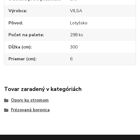
Výrobca
VILSA
Pôvod
Lotyšsko
Počet na palete
298 ks
Dĺžka (cm)
300
Priemer (cm)
6
Tovar zaradený v kategóriách
Opory ku stromom
Frézovaná borovica