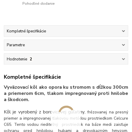
Pohodlné dodanie
Kompletné špecifikácie
Parametre
Hodnotenie
2
Kompletné špecifikácie
Vyväzovací kôl ako opora ku stromom s dĺžkou 300cm
a priemerom 6cm, tlakom impregnovaný proti hnilobe
a škodcom.
Kôl je vyrobený z borovicovej guľatiny
, frézovanej na presný
priemer a impregnovanej tlakovou metódou prostriedkom Celcure
C65. Tento vodou riediteľný prostriedok na báze medi zaisťuje
ochranu pred hnilobou, hubami a drevokazným hmyzom.