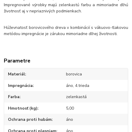
Impregnované výrobky majú zelenkastú farbu a mimoriadne dlhú
životnosť aj v nepriaznivých podmienkach.
Húževnatosť borovicového dreva v kombinácií s vákuovo-tlakovou
metódou impregnácie je zárukou mimoriadne dlhej životnosti.
Parametre
Materiál
borovica
Impregnácia
áno, 4.trieda
Farba
zelenkastá
Hmotnosť (kg)
5,00
Ochrana proti hubám
áno
Ochrana proti plesniam
áno