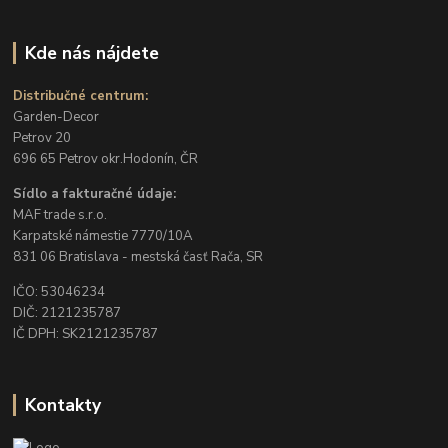
Kde nás nájdete
Distribučné centrum:
Garden-Decor
Petrov 20
696 65 Petrov okr.Hodonín, ČR
Sídlo a fakturačné údaje:
MAF trade s.r.o.
Karpatské námestie 7770/10A
831 06 Bratislava - mestská časť Rača, SR
IČO: 53046234
DIČ: 2121235787
IČ DPH: SK2121235787
Kontakty