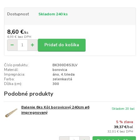
Dostupnosť
Skladom 240 ks
8,60 €
/
ks
6,99 €
bez DPH
Pridať do košíka
Číslo produktu:
BK300D6S3LV
Materiál:
borovica
Impregnácia:
áno, 4.trieda
Farba:
zelenkastá
Dĺžka (cm):
300
Podobné produkty
Balenie 6ks Kôl borovicový 240cm ø6
Skladom 20 bal
impregnovaný
5 % zľava
39,37 €
/
bal
32,01 €
bez DPH