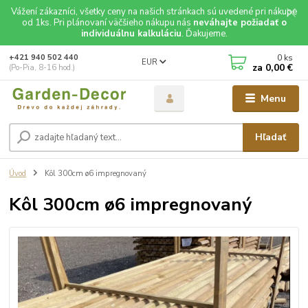
Vážení zákazníci, všetky ceny na našich stránkach sú uvedené pri nákupe
od 1ks. Pri plánovaní väčšieho nákupu nás
neváhajte požiadať o
individuálnu kalkuláciu
. Ďakujeme.
0
ks
+421 940 502 440
EUR
za
0,00 €
(Po-Pia, 8-16 hod.)
Menu
Hľadať
Úvod
Kôl 300cm ø6 impregnovaný
Kôl 300cm ø6 impregnovaný