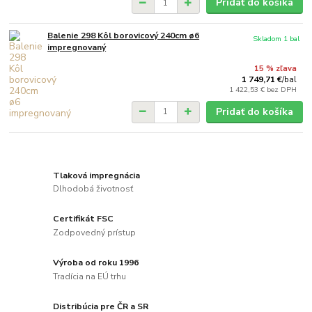
Pridať do košíka
Balenie 298 Kôl borovicový 240cm ø6
Skladom 1 bal
impregnovaný
15 % zľava
1 749,71 €
/
bal
1 422,53 €
bez DPH
Pridať do košíka
Tlaková impregnácia
Dlhodobá životnosť
Certifikát FSC
Zodpovedný prístup
Výroba od roku 1996
Tradícia na EÚ trhu
Distribúcia pre ČR a SR