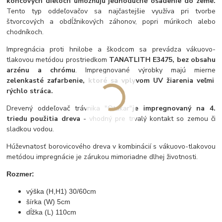
koncových dieloch umožňujú jednoduché osadenie do zeme.
Tento typ oddeľovačov sa najčastejšie využíva pri tvorbe
štvorcových a obdĺžnikových záhonov, popri múrikoch alebo
chodníkoch.
Impregnácia proti hnilobe a škodcom sa prevádza vákuovo-
tlakovou metódou prostriedkom
TANATLITH E3475, bez obsahu
arzénu a chrómu
. Impregnované výrobky majú mierne
zelenkasté zafarbenie, ktoré sa vplyvom UV žiarenia veľmi
rýchlo stráca.
Drevený oddeľovač trávnika "Otakar"
je impregnovaný na 4.
triedu použitia dreva
- vhodný pre trvalý kontakt so zemou či
sladkou vodou.
Húževnatosť borovicového dreva v kombinácií s vákuovo-tlakovou
metódou impregnácie je zárukou mimoriadne dlhej životnosti.
Rozmer:
výška (H,H1) 30/60cm
šírka (W) 5cm
dĺžka (L) 110cm