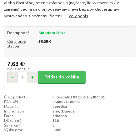
alebo čiastočnej zmene zafarbenia (najčastejšie vystavením ÚV
žiareniu). Jedná sa o prirodzený jav dreva bez povrchovej úpravy
vystaveného slnečnému žiareniu. ...
celý popis
Dostupnosť
Skladom 20 ks
Cena pred
15,25 €
zľavou
7,63 €
/
ks
6,20 €
bez DPH
Pridať do košíka
Číslo produktu:
II. triedaPB #3 10-110\30^601
EAN kód:
8586024180581
Materiál:
borovica
Impregnácia:
áno, 3.trieda
Farba:
prírodná
Dĺžka (cm):
110
Šírka (cm):
5
Výška (cm):
30/60