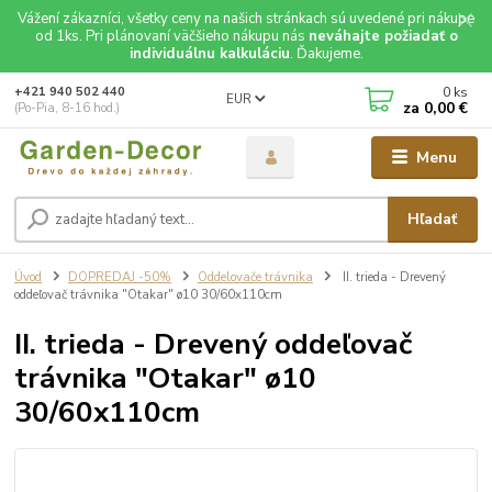
Vážení zákazníci, všetky ceny na našich stránkach sú uvedené pri nákupe
od 1ks. Pri plánovaní väčšieho nákupu nás
neváhajte požiadať o
individuálnu kalkuláciu
. Ďakujeme.
0
ks
+421 940 502 440
EUR
za
0,00 €
(Po-Pia, 8-16 hod.)
Menu
Hľadať
Úvod
DOPREDAJ -50%
Oddelovače trávnika
II. trieda - Drevený
oddeľovač trávnika "Otakar" ø10 30/60x110cm
II. trieda - Drevený oddeľovač
trávnika "Otakar" ø10
30/60x110cm