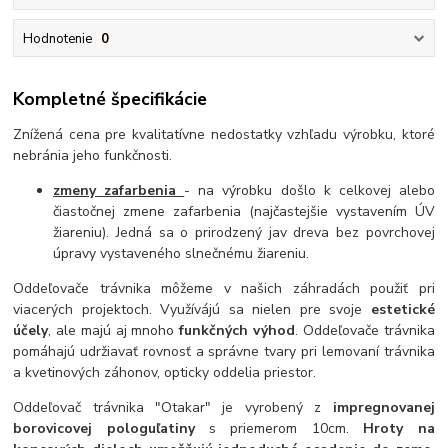
Hodnotenie
0
Kompletné špecifikácie
Znížená cena pre kvalitatívne nedostatky vzhľadu výrobku, ktoré
nebránia jeho funkčnosti.
zmeny zafarbenia
- na výrobku došlo k celkovej alebo
čiastočnej zmene zafarbenia (najčastejšie vystavením ÚV
žiareniu). Jedná sa o prirodzený jav dreva bez povrchovej
úpravy vystaveného slnečnému žiareniu.
Oddeľovače trávnika môžeme v našich záhradách použiť pri
viacerých projektoch. Využívájú sa nielen pre svoje
estetické
účely
, ale majú aj mnoho
funkčných výhod
. Oddeľovače trávnika
pomáhajú udržiavať rovnosť a správne tvary pri lemovaní trávnika
a kvetinových záhonov, opticky oddelia priestor.
Oddeľovač trávnika "Otakar" je vyrobený z
impregnovanej
borovicovej pologuľatiny
s priemerom 10cm.
Hroty na