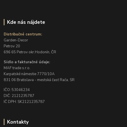
Kde nás nájdete
Distribučné centrum:
Garden-Decor
Petrov 20
696 65 Petrov okr.Hodonín, ČR
Sídlo a fakturačné údaje:
MAF trade s.r.o.
Karpatské námestie 7770/10A
831 06 Bratislava - mestská časť Rača, SR
IČO: 53046234
DIČ: 2121235787
IČ DPH: SK2121235787
Kontakty