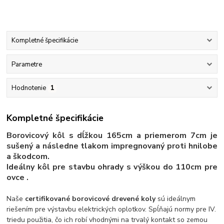
Kompletné špecifikácie
Parametre
Hodnotenie
1
Kompletné špecifikácie
Borovicový kôl s dĺžkou 165cm a priemerom 7cm je
sušený a následne tlakom impregnovaný proti hnilobe
a škodcom.
Ideálny kôl pre stavbu ohrady
s výškou
do 110cm
pre
ovce .
Naše
certifikované borovicové drevené koly
sú ideálnym
riešením pre výstavbu elektrických oplotkov. Spĺňajú normy pre IV.
triedu použitia, čo ich robí vhodnými na trvalý kontakt so zemou