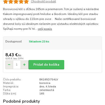
Ohodnotiť produkt
Borovicový kôl s dĺžkou 165cm a priemerom 7cm je sušený a následne
tlakom impregnovaný proti hnilobe a škodcom. Ideálny kôl pre stavbu
ohrady s výškou do 110cm pre ovce . Naše certifikované borovicové
drevené koly sú ideálnym riešením pre výstavbu elektrických oplotkov.
Spĺňajú normy pre IV. tri...
celý popis
Dostupnosť
Skladom 23 ks
8,43 €
/
ks
6,85 €
bez DPH
Pridať do košíka
Číslo produktu:
BK165D7S4LV
Materiál:
borovica
Impregnácia:
áno, 4.trieda
Farba:
zelenkastá
Dĺžka (cm):
165
Podobné produkty