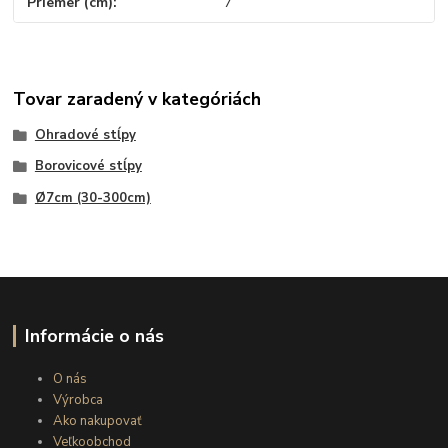
Priemer (cm)
7
Tovar zaradený v kategóriách
Ohradové stĺpy
Borovicové stĺpy
Ø7cm (30-300cm)
Informácie o nás
O nás
Výrobca
Ako nakupovať
Veľkoobchod