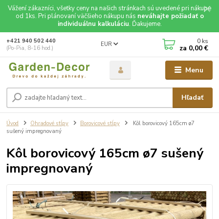
Vážení zákazníci, všetky ceny na našich stránkach sú uvedené pri nákupe
od 1ks. Pri plánovaní väčšieho nákupu nás
neváhajte požiadať o
individuálnu kalkuláciu
. Ďakujeme.
0
ks
+421 940 502 440
EUR
za
0,00 €
(Po-Pia, 8-16 hod.)
Menu
Hľadať
Úvod
Ohradové stĺpy
Borovicové stĺpy
Kôl borovicový 165cm ø7
sušený impregnovaný
Kôl borovicový 165cm ø7 sušený
impregnovaný