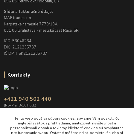
696 65 Petrov okr.Hodonín, ČR
Sídlo a fakturačné údaje:
MAF trade s.r.o.
Karpatské námestie 7770/10A
831 06 Bratislava - mestská časť Rača, SR
IČO: 53046234
DIČ: 2121235787
IČ DPH: SK2121235787
Kontakty
+421 940 502 440
(Po-Pia, 8-16 hod.)
info@Garden-Decor.sk
Tento web používa súbory cookies, aby sme Vám poskytli čo
najlepší zážitok z prehliadania, analyzovali návštevnosť a
personalizovali obsah a reklamy. Niektoré cookies sú nevyhnutné
pre fungovanie webu. Ostatné môžete prijať, odmietnuť alebo si