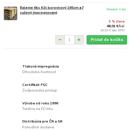
Balenie 6ks Kôl borovicový 165cm ø7
Skladom 3 bal
sušený impregnovaný
5 % zľava
48,01 €
/
bal
39,03 €
bez DPH
Pridať do košíka
Tlaková impregnácia
Dlhodobá životnosť
Certifikát FSC
Zodpovedný prístup
Výroba od roku 1996
Tradícia na EÚ trhu
Distribúcia pre ČR a SR
Pohodlné dodanie