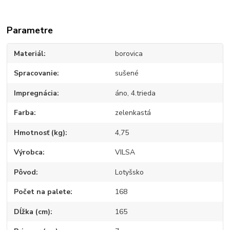
Parametre
Materiál
borovica
Spracovanie
sušené
Impregnácia
áno, 4.trieda
Farba
zelenkastá
Hmotnosť (kg)
4,75
Výrobca
VILSA
Pôvod
Lotyšsko
Počet na palete
168
Dĺžka (cm)
165