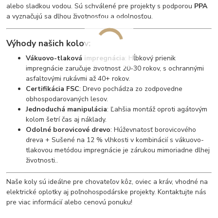
alebo sladkou vodou. Sú schválené pre projekty s podporou
PPA
a vyznačujú sa dlhou životnosťou a odolnosťou.
Výhody našich kolov:
Vákuovo-tlaková impregnácia
: Hĺbkový prienik
impregnácie zaručuje životnosť 20-30 rokov, s ochrannými
asfaltovými rukávmi až 40+ rokov.
Certifikácia FSC
: Drevo pochádza zo zodpovedne
obhospodarovaných lesov.
Jednoduchá manipulácia
: Ľahšia montáž oproti agátovým
kolom šetrí čas aj náklady.
Odolné borovicové drevo
: Húževnatosť borovicového
dreva + Sušené na 12 % vlhkosti v kombinácií s vákuovo-
tlakovou metódou impregnácie je zárukou mimoriadne dlhej
životnosti..
Naše koly sú ideálne pre chovateľov kôz, oviec a kráv, vhodné na
elektrické oplotky aj poľnohospodárske projekty. Kontaktujte nás
pre viac informácií alebo cenovú ponuku!