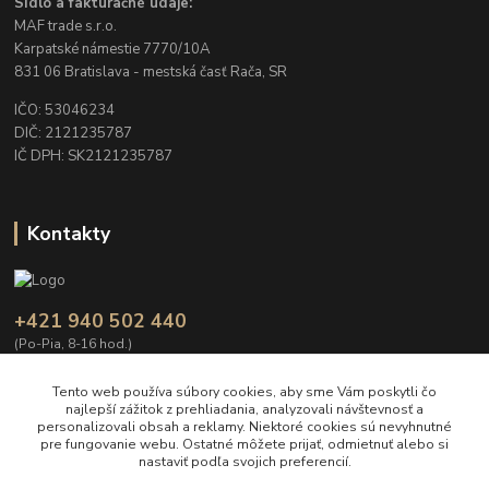
Sídlo a fakturačné údaje:
MAF trade s.r.o.
Karpatské námestie 7770/10A
831 06 Bratislava - mestská časť Rača, SR
IČO: 53046234
DIČ: 2121235787
IČ DPH: SK2121235787
Kontakty
+421 940 502 440
(Po-Pia, 8-16 hod.)
info@Garden-Decor.sk
Tento web používa súbory cookies, aby sme Vám poskytli čo
najlepší zážitok z prehliadania, analyzovali návštevnosť a
personalizovali obsah a reklamy. Niektoré cookies sú nevyhnutné
pre fungovanie webu. Ostatné môžete prijať, odmietnuť alebo si
nastaviť podľa svojich preferencií.