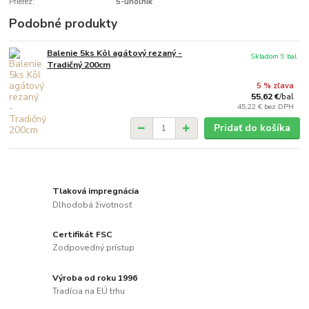
Prierez:
5-uholník
Podobné produkty
Balenie 5ks Kôl agátový rezaný -
Skladom 9 bal
Tradičný 200cm
5 % zľava
55,62 €
/
bal
45,22 €
bez DPH
Pridať do košíka
Tlaková impregnácia
Dlhodobá životnosť
Certifikát FSC
Zodpovedný prístup
Výroba od roku 1996
Tradícia na EÚ trhu