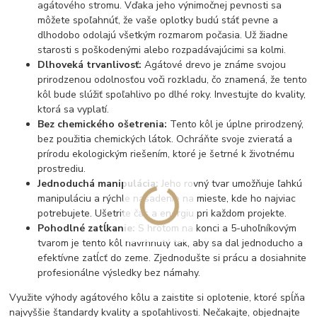
agátového stromu. Vďaka jeho výnimočnej pevnosti sa
môžete spoľahnúť, že vaše oplotky budú stáť pevne a
dlhodobo odolajú všetkým rozmarom počasia. Už žiadne
starosti s poškodenými alebo rozpadávajúcimi sa kolmi.
Dlhoveká trvanlivosť:
Agátové drevo je známe svojou
prirodzenou odolnosťou voči rozkladu, čo znamená, že tento
kôl bude slúžiť spoľahlivo po dlhé roky. Investujte do kvality,
ktorá sa vyplatí.
Bez chemického ošetrenia:
Tento kôl je úplne prirodzený,
bez použitia chemických látok. Ochráňte svoje zvieratá a
prírodu ekologickým riešením, ktoré je šetrné k životnému
prostrediu.
Jednoduchá manipulácia:
Jeho rovný tvar umožňuje ľahkú
manipuláciu a rýchle nasadenie na mieste, kde ho najviac
potrebujete. Ušetrite čas a energiu pri každom projekte.
Pohodlné zatĺkanie:
S hrotom na konci a 5-uhoľníkovým
tvarom je tento kôl navrhnutý tak, aby sa dal jednoducho a
efektívne zatĺcť do zeme. Zjednodušte si prácu a dosiahnite
profesionálne výsledky bez námahy.
Využite výhody agátového kôlu a zaistite si oplotenie, ktoré spĺňa
najvyššie štandardy kvality a spoľahlivosti. Nečakajte, objednajte