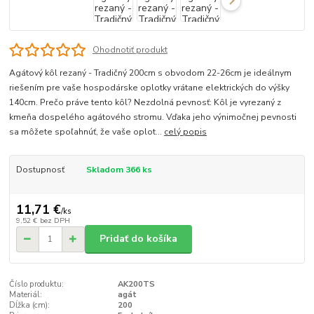
Ohodnotiť produkt
Agátový kôl rezaný - Tradičný 200cm s obvodom 22-26cm je ideálnym
riešením pre vaše hospodárske oplotky vrátane elektrických do výšky
140cm. Prečo práve tento kôl? Nezdolná pevnosť: Kôl je vyrezaný z
kmeňa dospelého agátového stromu. Vďaka jeho výnimočnej pevnosti
sa môžete spoľahnúť, že vaše oplot...
celý popis
Dostupnosť
Skladom 366 ks
11,71 €
/
ks
9,52 €
bez DPH
Pridať do košíka
Číslo produktu:
AK200TS
Materiál:
agát
Dĺžka (cm):
200