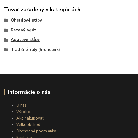
Tovar zaradený v kategóriách
Ohradové stĺpy
Rezaný agát
Agátové stĺpy
Tradičné koly (5-uholník)
Informácie o nás
O nás
Výrobca
Ako nakupovať
Veľkoobchod
Obchodné podmienky
Kontakty