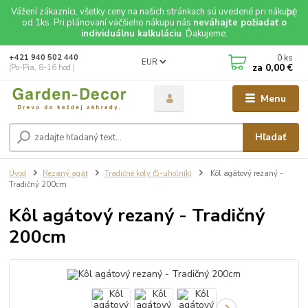
Vážení zákazníci, všetky ceny na našich stránkach sú uvedené pri nákupe
od 1ks. Pri plánovaní väčšieho nákupu nás
neváhajte požiadať o
individuálnu kalkuláciu
. Ďakujeme.
0
ks
+421 940 502 440
EUR
za
0,00 €
(Po-Pia, 8-16 hod.)
Menu
Hľadať
Úvod
Rezaný agát
Tradičné koly (5-uholník)
Kôl agátový rezaný -
Tradičný 200cm
Kôl agátový rezaný - Tradičný
200cm