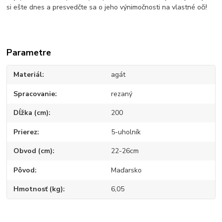
si ešte dnes a presvedčte sa o jeho výnimočnosti na vlastné oči!
Parametre
Materiál
agát
Spracovanie
rezaný
Dĺžka (cm)
200
Prierez
5-uholník
Obvod (cm)
22-26cm
Pôvod
Maďarsko
Hmotnosť (kg)
6,05