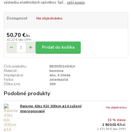
výstavbu elektrických oplotkov. Spĺ...
celý popis
Dostupnosť
Na objednávku
50,70 €
/
ks
41,22 €
bez DPH
Pridať do košíka
Číslo produktu:
BK300D14S4LV
Materiál:
borovica
Impregnácia:
áno, 4.trieda
Farba:
zelenkastá
Dĺžka (cm):
300
Podobné produkty
Balenie 42ks Kôl 300cm ø14 sušený
Na objednávku
impregnovaný
15 % zľava
1 810,01 €
/
bal
1 471,55 €
bez DPH