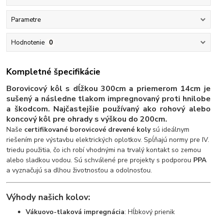
Parametre
Hodnotenie
0
Kompletné špecifikácie
Borovicový kôl s dĺžkou 300cm a priemerom 14cm je
sušený a následne tlakom impregnovaný proti hnilobe
a škodcom. Najčastejšie používaný ako rohový alebo
koncový kôl pre ohrady s výškou do 200cm.
Naše
certifikované borovicové drevené koly
sú ideálnym
riešením pre výstavbu elektrických oplotkov. Spĺňajú normy pre IV.
triedu použitia, čo ich robí vhodnými na trvalý kontakt so zemou
alebo sladkou vodou. Sú schválené pre projekty s podporou
PPA
a vyznačujú sa dlhou životnosťou a odolnosťou.
Výhody našich kolov:
Vákuovo-tlaková impregnácia
: Hĺbkový prienik