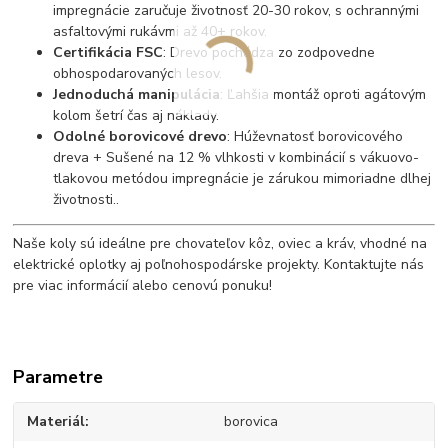
impregnácie zaručuje životnosť 20-30 rokov, s ochrannými
asfaltovými rukávmi až 40+ rokov.
Certifikácia FSC
: Drevo pochádza zo zodpovedne
obhospodarovaných lesov.
Jednoduchá manipulácia
: Ľahšia montáž oproti agátovým
kolom šetrí čas aj náklady.
Odolné borovicové drevo
: Húževnatosť borovicového
dreva + Sušené na 12 % vlhkosti v kombinácií s vákuovo-
tlakovou metódou impregnácie je zárukou mimoriadne dlhej
životnosti..
Naše koly sú ideálne pre chovateľov kôz, oviec a kráv, vhodné na
elektrické oplotky aj poľnohospodárske projekty. Kontaktujte nás
pre viac informácií alebo cenovú ponuku!
Parametre
Materiál
borovica