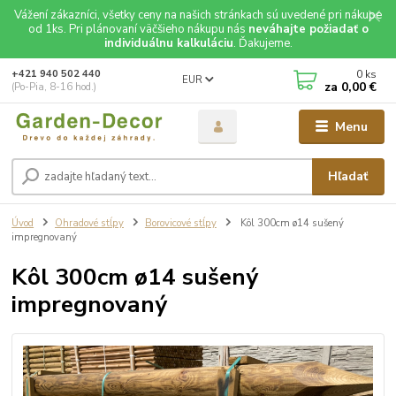
Vážení zákazníci, všetky ceny na našich stránkach sú uvedené pri nákupe
od 1ks. Pri plánovaní väčšieho nákupu nás
neváhajte požiadať o
individuálnu kalkuláciu
. Ďakujeme.
0
ks
+421 940 502 440
EUR
za
0,00 €
(Po-Pia, 8-16 hod.)
Menu
Hľadať
Úvod
Ohradové stĺpy
Borovicové stĺpy
Kôl 300cm ø14 sušený
impregnovaný
Kôl 300cm ø14 sušený
impregnovaný