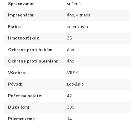
Spracovanie
sušené
Impregnácia
áno, 4.trieda
Farba
zelenkastá
Hmotnosť (kg)
35
Ochrana proti hubám
áno
Ochrana proti plesniam
áno
Výrobca
VILSA
Pôvod
Lotyšsko
Počet na palete
42
Dĺžka (cm)
300
Priemer (cm)
14