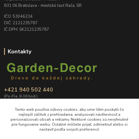
831 06 Bratislava - mestská časť Rača, SR
IČO: 53046234
DIČ: 2121235787
IČ DPH: SK2121235787
Kontakty
+421 940 502 440
(Po-Pia, 8-16 hod.)
info@Garden-Decor.sk
Tento web používa súbory cookies, aby sme Vám poskytli čo
najlepší zážitok z prehliadania, analyzovali návštevnosť a
personalizovali obsah a reklamy. Niektoré cookies sú nevyhnutné
pre fungovanie webu. Ostatné môžete prijať, odmietnuť alebo si
nastaviť podľa svojich preferencií.