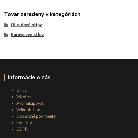
Tovar zaradený v kategóriách
Ohradové stĺpy
Borovicové stĺpy
Informácie o nás
O nás
Výrobca
Ako nakupovať
Veľkoobchod
Obchodné podmienky
Kontakty
GDPR