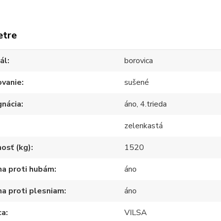
etre
ál
borovica
ovanie
sušené
gnácia
áno, 4.trieda
zelenkastá
osť (kg)
1520
na proti hubám
áno
a proti plesniam
áno
ca
VILSA