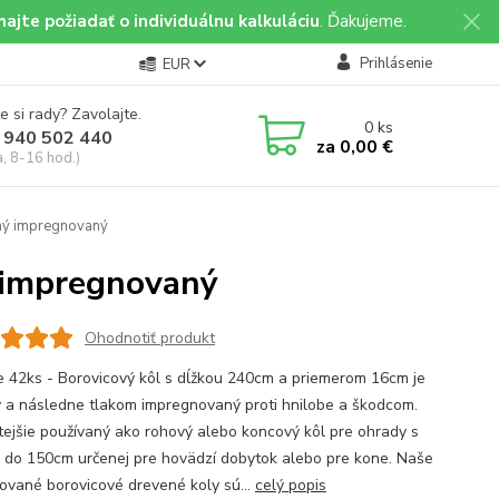
ajte požiadať o individuálnu kalkuláciu
. Ďakujeme.
Prihlásenie
EUR
e si rady? Zavolajte.
0
ks
 940 502 440
za
0,00 €
a, 8-16 hod.)
ný impregnovaný
 impregnovaný
Ohodnotiť produkt
e 42ks - Borovicový kôl s dĺžkou 240cm a priemerom 16cm je
 a následne tlakom impregnovaný proti hnilobe a škodcom.
tejšie používaný ako rohový alebo koncový kôl pre ohrady s
 do 150cm určenej pre hovädzí dobytok alebo pre kone. Naše
ikované borovicové drevené koly sú...
celý popis