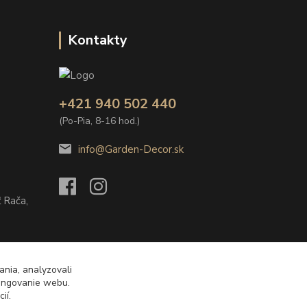
Kontakty
+421 940 502 440
(Po-Pia, 8-16 hod.)
info@Garden-Decor.sk
 Rača,
ania, analyzovali
fungovanie webu.
ií.