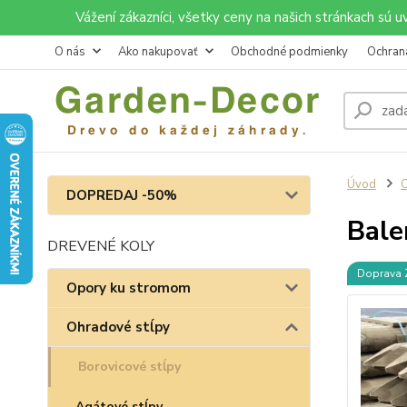
Vážení zákazníci, všetky ceny na našich stránkach sú 
O nás
Ako nakupovať
Obchodné podmienky
Ochran
Úvod
O
DOPREDAJ -50%
Bale
DREVENÉ KOLY
Doprava
Opory ku stromom
Ohradové stĺpy
Borovicové stĺpy
Agátové stĺpy