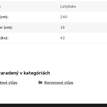
Lotyšsko
(cm)
240
r (cm)
16
(ks)
42
zaradený v kategóriách
ové stĺpy
Borovicové stĺpy