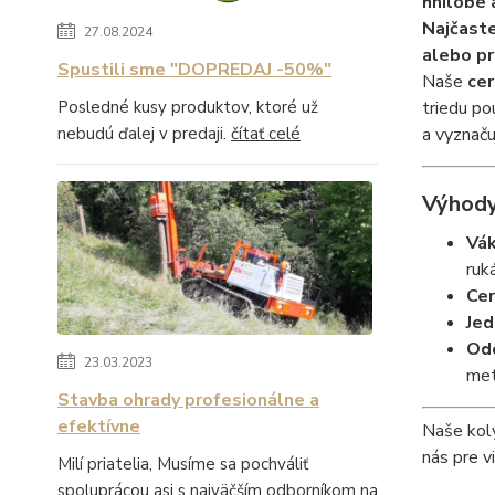
hnilobe 
Najčast
27.08.2024
alebo pr
Spustili sme "DOPREDAJ -50%"
Naše
cer
triedu po
Posledné kusy produktov, ktoré už
a vyznaču
nebudú ďalej v predaji.
čítať celé
Výhody
Vák
ruk
Cer
Jed
Odo
23.03.2023
met
Stavba ohrady profesionálne a
efektívne
Naše koly
nás pre v
Milí priatelia, Musíme sa pochváliť
spoluprácou asi s najväčším odborníkom na