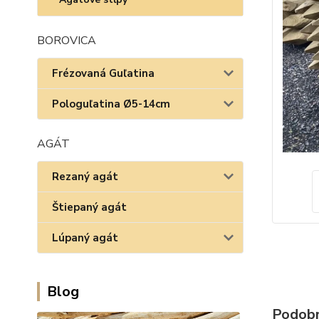
BOROVICA
Frézovaná Guľatina
Pologuľatina Ø5-14cm
AGÁT
Rezaný agát
Štiepaný agát
Lúpaný agát
Blog
Podobn