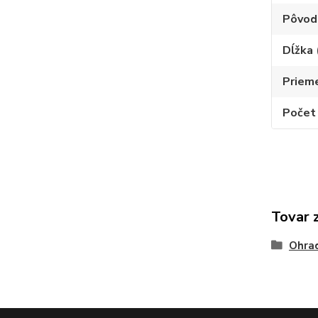
Pôvod
Dĺžka 
Prieme
Počet 
Tovar 
Ohrad