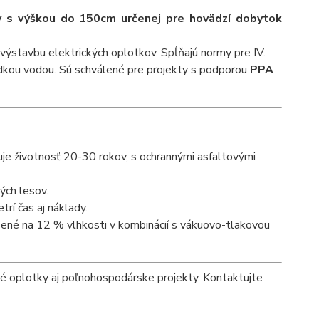
y s výškou do 150cm určenej pre hovädzí dobytok
výstavbu elektrických oplotkov. Spĺňajú normy pre IV.
ladkou vodou. Sú schválené pre projekty s podporou
PPA
čuje životnosť 20-30 rokov, s ochrannými asfaltovými
ch lesov.
rí čas aj náklady.
ené na 12 % vlhkosti v kombinácií s vákuovo-tlakovou
cké oplotky aj poľnohospodárske projekty. Kontaktujte