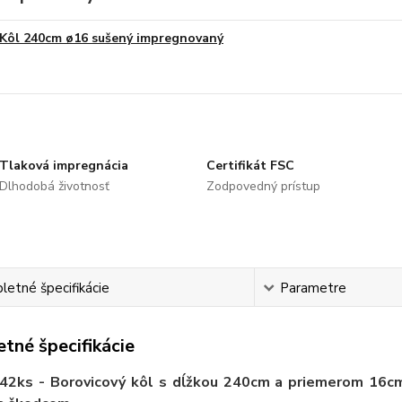
Kôl 240cm ø16 sušený impregnovaný
Tlaková impregnácia
Certifikát FSC
Dlhodobá životnosť
Zodpovedný prístup
etné špecifikácie
Parametre
tné špecifikácie
 42ks - Borovicový kôl s dĺžkou 240cm a priemerom 16cm