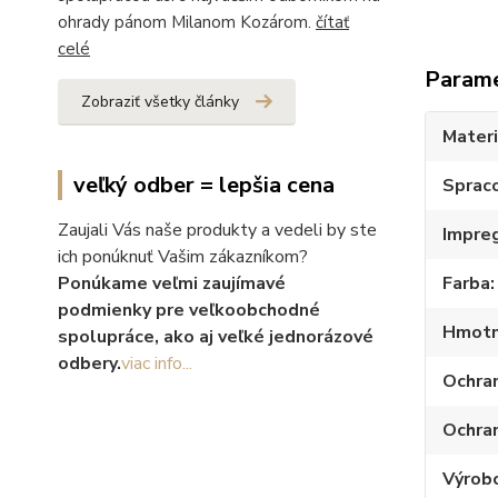
ohrady pánom Milanom Kozárom.
čítať
celé
Param
Zobraziť všetky články
Materi
veľký odber = lepšia cena
Sprac
Zaujali Vás naše produkty a vedeli by ste
Impre
ich ponúknuť Vašim zákazníkom?
Farba
Ponúkame veľmi zaujímavé
podmienky pre veľkoobchodné
Hmotn
spolupráce, ako aj veľké jednorázové
odbery.
viac info...
Ochra
Ochran
Výrob