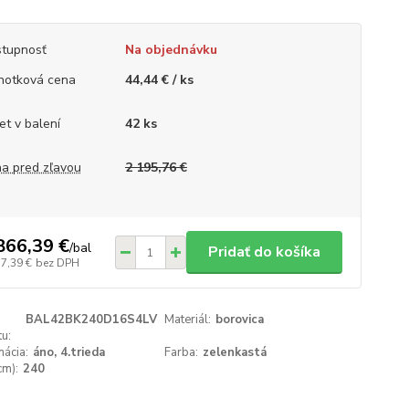
tupnosť
Na objednávku
notková cena
44,44 € / ks
et v balení
42 ks
a pred zľavou
2 195,76 €
866,39 €
/
bal
Pridať do košíka
17,39 €
bez DPH
BAL42BK240D16S4LV
Materiál:
borovica
u:
ácia:
áno, 4.trieda
Farba:
zelenkastá
cm):
240