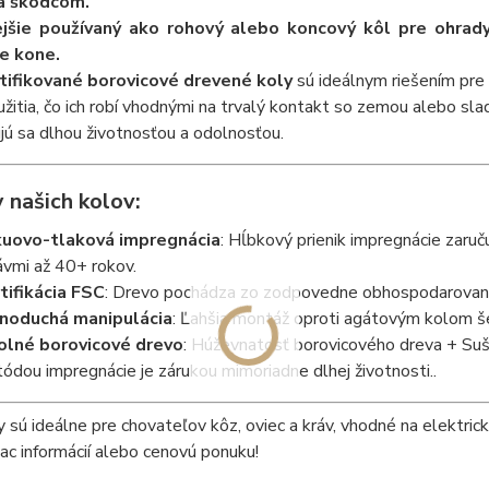
a škodcom.
ejšie používaný ako rohový alebo koncový kôl pre ohrad
e kone.
tifikované borovicové drevené koly
sú ideálnym riešením pre 
užitia, čo ich robí vhodnými na trvalý kontakt so zemou alebo s
jú sa dlhou životnosťou a odolnosťou.
 našich kolov:
uovo-tlaková impregnácia
: Hĺbkový prienik impregnácie zaru
ávmi až 40+ rokov.
tifikácia FSC
: Drevo pochádza zo zodpovedne obhospodarovaný
noduchá manipulácia
: Ľahšia montáž oproti agátovým kolom šet
lné borovicové drevo
: Húževnatosť borovicového dreva + Suš
ódou impregnácie je zárukou mimoriadne dlhej životnosti..
 sú ideálne pre chovateľov kôz, oviec a kráv, vhodné na elektri
iac informácií alebo cenovú ponuku!