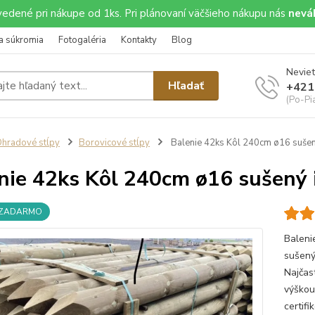
uvedené pri nákupe od 1ks. Pri plánovaní väčšieho nákupu nás
neváh
a súkromia
Fotogaléria
Kontakty
Blog
Neviet
Hľadať
+421
(Po-Pi
hradové stĺpy
Borovicové stĺpy
Balenie 42ks Kôl 240cm ø16 suše
nie 42ks Kôl 240cm ø16 sušený
 ZADARMO
Baleni
sušený
Najčas
výškou
certif