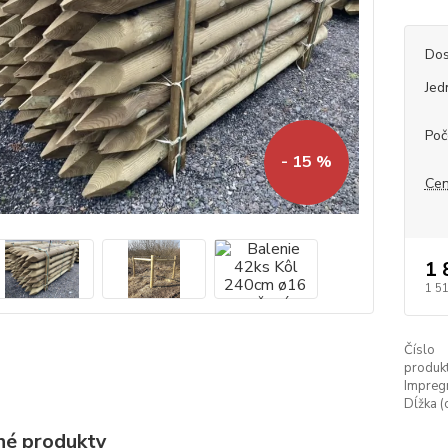
Dos
Jed
Poč
- 15 %
Cen
1 
1 5
Číslo
produkt
Impregn
Dĺžka (
é produkty