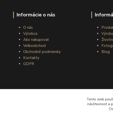
Informácie o nás
Informá
O nás
Produ
Výrobca
Výrob
Ako nakupovať
Životn
Veľkoobchod
Fotoga
Obchodné podmienky
Blog
Kontakty
GDPR
Tento web použív
návštevnosť a p
Os